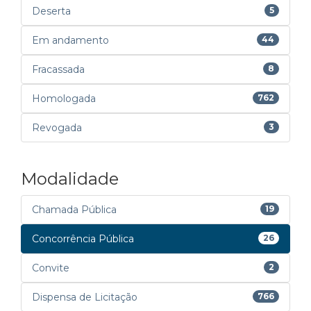
Deserta
5
Em andamento
44
Fracassada
8
Homologada
762
Revogada
3
Modalidade
Chamada Pública
19
Concorrência Pública
26
Convite
2
Dispensa de Licitação
766