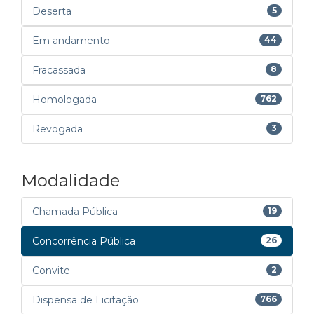
Deserta
5
Em andamento
44
Fracassada
8
Homologada
762
Revogada
3
Modalidade
Chamada Pública
19
Concorrência Pública
26
Convite
2
Dispensa de Licitação
766