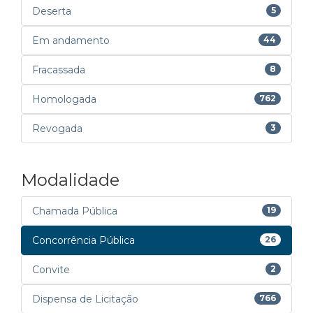
Deserta
5
Em andamento
44
Fracassada
8
Homologada
762
Revogada
3
Modalidade
Chamada Pública
19
Concorrência Pública
26
Convite
2
Dispensa de Licitação
766