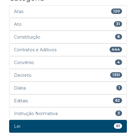
Atas
120
Ato
31
Constituição
8
Contratos e Aditivos
444
Convênio
4
Decreto
1351
Diária
1
Editais
62
Instrução Normativa
3
Lei
61