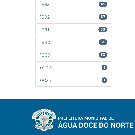
1993
65
1992
57
1991
73
1990
35
1989
53
0202
1
0025
1