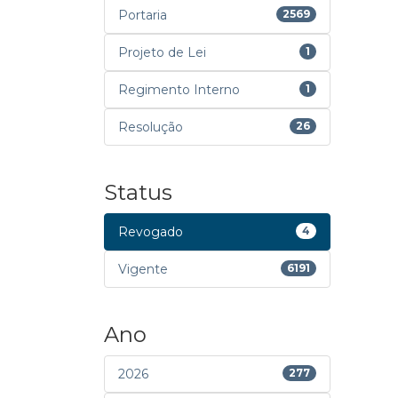
Portaria
2569
Projeto de Lei
1
Regimento Interno
1
Resolução
26
Status
Revogado
4
Vigente
6191
Ano
2026
277