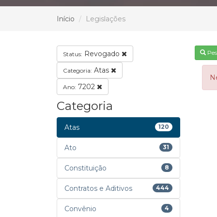
Início
Legislações
Pes
Revogado
Status:
Atas
Categoria:
N
7202
Ano:
Categoria
Atas
120
Ato
31
Constituição
8
Contratos e Aditivos
444
Convênio
4