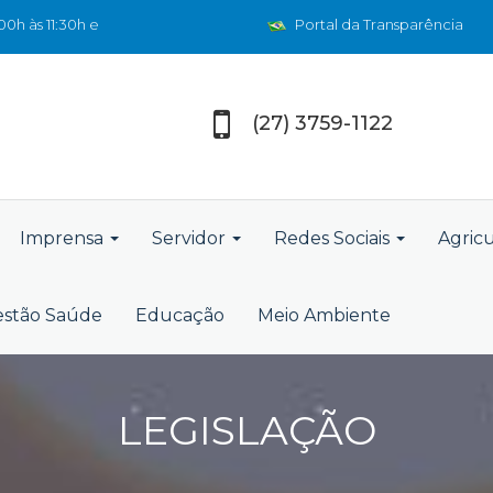
0h às 11:30h e
Portal da Transparência
(27) 3759-1122
Imprensa
Servidor
Redes Sociais
Agric
stão Saúde
Educação
Meio Ambiente
LEGISLAÇÃO