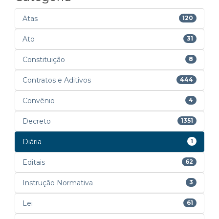
Atas
120
Ato
31
Constituição
8
Contratos e Aditivos
444
Convênio
4
Decreto
1351
Diária
1
Editais
62
Instrução Normativa
3
Lei
61