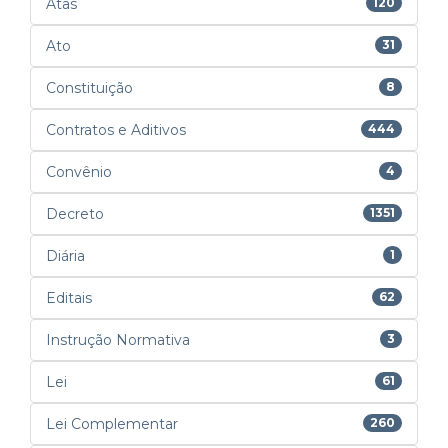
Atas
120
Ato
31
Constituição
8
Contratos e Aditivos
444
Convênio
4
Decreto
1351
Diária
1
Editais
62
Instrução Normativa
3
Lei
61
Lei Complementar
260