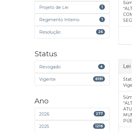
Súm
Projeto de Lei
1
“AL
COM
Regimento Interno
1
SEG
Resolução
26
Status
Lei
Revogado
4
Vigente
6191
Stat
Vig
Súm
Ano
“AL
ATU
2026
277
MUN
PÚB
2025
1216