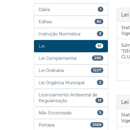
Diária
1
Lei
Editais
62
Stat
Vig
Instrução Normativa
3
Súm
Lei
61
“DE
CLU
Lei Complementar
260
Lei Ordinária
1227
Lei Orgânica Municipal
2
Licenciamento Ambiental de
Regularização
19
Lei
Não Encontrado
5
Stat
Vig
Portaria
2569