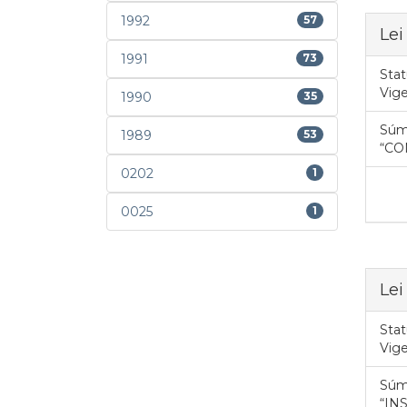
1992
57
Lei
1991
73
Stat
Vig
1990
35
Súm
1989
53
“CO
0202
1
0025
1
Lei
Stat
Vig
Súm
“IN