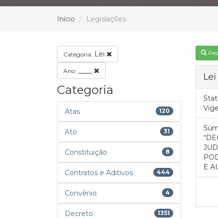
Início
Legislações
Pes
Lei
Categoria:
____
Ano:
Lei
Categoria
Stat
Vig
Atas
120
Súm
Ato
31
“DE
JUD
Constituição
8
POD
E A
Contratos e Aditivos
444
Convênio
4
Decreto
1351