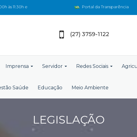
0h às 11:30h e
Portal da Transparência
(27) 3759-1122
Imprensa
Servidor
Redes Sociais
Agric
stão Saúde
Educação
Meio Ambiente
LEGISLAÇÃO