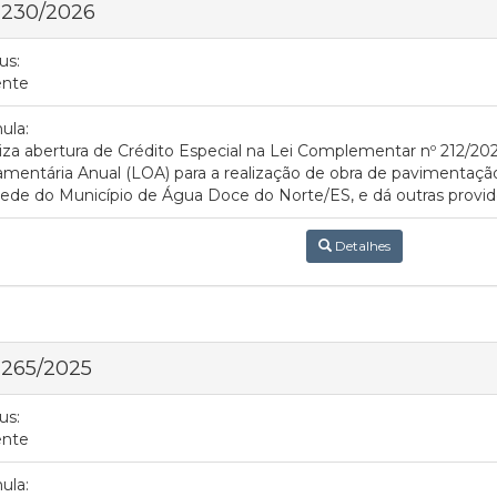
 230/2026
us:
ente
ula:
iza abertura de Crédito Especial na Lei Complementar nº 212/20
mentária Anual (LOA) para a realização de obra de pavimentaç
ede do Município de Água Doce do Norte/ES, e dá outras providê
Detalhes
 265/2025
us:
ente
ula: