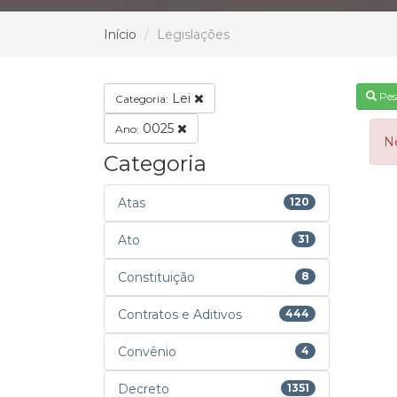
Início
Legislações
Pes
Lei
Categoria:
0025
Ano:
N
Categoria
Atas
120
Ato
31
Constituição
8
Contratos e Aditivos
444
Convênio
4
Decreto
1351