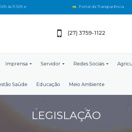
0h às 11:30h e
Portal da Transparência
(27) 3759-1122
Imprensa
Servidor
Redes Sociais
Agric
stão Saúde
Educação
Meio Ambiente
LEGISLAÇÃO